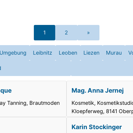
1
2
»
-Umgebung
Leibnitz
Leoben
Liezen
Murau
V
d
ique
Mag. Anna Jernej
Spray Tanning, Brautmoden
Kosmetik, Kosmetikstudio
Kloepferweg, 8141 Ober
Karin Stockinger