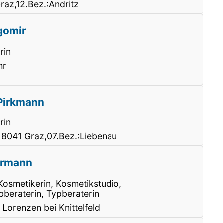
az,12.Bez.:Andritz
gomir
rin
hr
 Pirkmann
rin
 8041 Graz,07.Bez.:Liebenau
ermann
 Kosmetikerin, Kosmetikstudio,
bberaterin, Typberaterin
 Lorenzen bei Knittelfeld