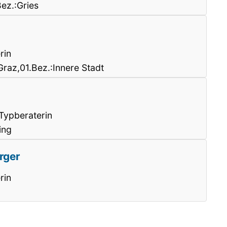
ez.:Gries
rin
raz,01.Bez.:Innere Stadt
 Typberaterin
ing
rger
rin