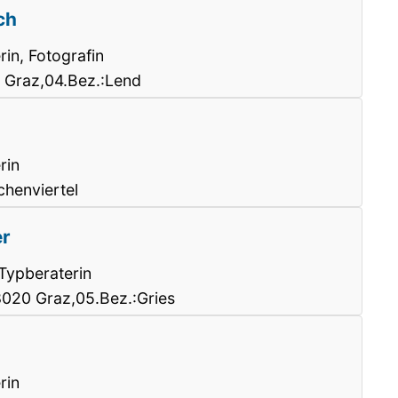
ch
rin, Fotografin
 Graz,04.Bez.:Lend
rin
chenviertel
r
 Typberaterin
8020 Graz,05.Bez.:Gries
rin