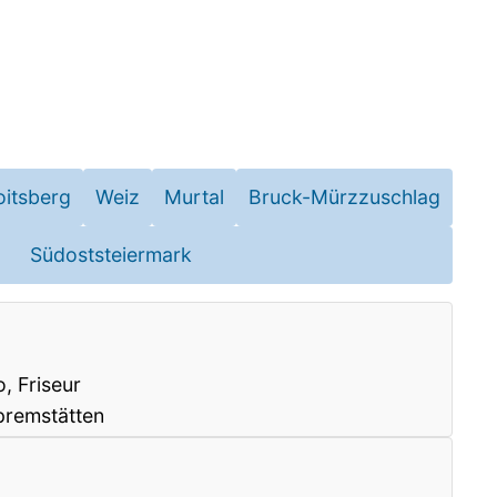
oitsberg
Weiz
Murtal
Bruck-Mürzzuschlag
Südoststeiermark
, Friseur
premstätten