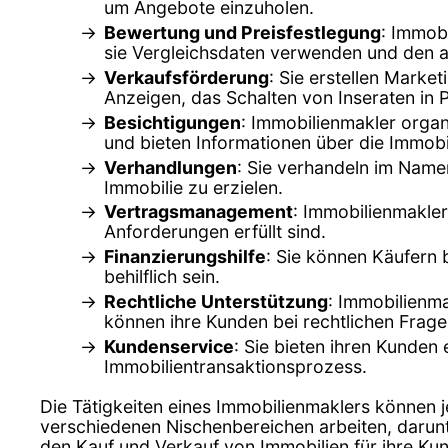
um Angebote einzuholen.
Bewertung und Preisfestlegung
: Immob
sie Vergleichsdaten verwenden und den ak
Verkaufsförderung
: Sie erstellen Marke
Anzeigen, das Schalten von Inseraten in 
Besichtigungen
: Immobilienmakler organ
und bieten Informationen über die Immob
Verhandlungen
: Sie verhandeln im Name
Immobilie zu erzielen.
Vertragsmanagement
: Immobilienmakler
Anforderungen erfüllt sind.
Finanzierungshilfe
: Sie können Käufern
behilflich sein.
Rechtliche Unterstützung
: Immobilienma
können ihre Kunden bei rechtlichen Frag
Kundenservice
: Sie bieten ihren Kunden
Immobilientransaktionsprozess.
Die Tätigkeiten eines Immobilienmaklers können 
verschiedenen Nischenbereichen arbeiten, darun
den Kauf und Verkauf von Immobilien für ihre Ku