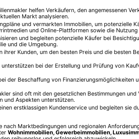
ilienmakler helfen Verkäufern, den angemessenen Verka
tuellen Markt analysieren.
tingpläne und vermarkten Immobilien, um potenzielle K
Printmedien und Online-Plattformen sowie die Nutzung
isieren und begleiten potenzielle Käufer bei Besichti
ilie und die Umgebung.
n ihrer Kunden, um den besten Preis und die besten B
 unterstützen bei der Erstellung und Prüfung von Kaufve
 bei der Beschaffung von Finanzierungsmöglichkeiten 
kler sind oft mit den gesetzlichen Bestimmungen und 
en und Aspekten unterstützen.
 einen erstklassigen Kundenservice und begleiten sie 
je nach Marktbedingungen und regionalen Anforderunge
ter
Wohnimmobilien, Gewerbeimmobilien, Luxusimmo
nden reibungslos und erfolgreich abzuwickeln.