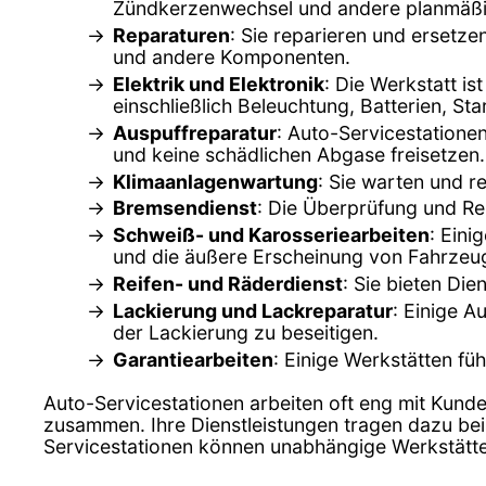
Zündkerzenwechsel und andere planmäßi
Reparaturen
: Sie reparieren und ersetz
und andere Komponenten.
Elektrik und Elektronik
: Die Werkstatt is
einschließlich Beleuchtung, Batterien, St
Auspuffreparatur
: Auto-Servicestatione
und keine schädlichen Abgase freisetzen.
Klimaanlagenwartung
: Sie warten und r
Bremsendienst
: Die Überprüfung und Rep
Schweiß- und Karosseriearbeiten
: Eini
und die äußere Erscheinung von Fahrzeug
Reifen- und Räderdienst
: Sie bieten Di
Lackierung und Lackreparatur
: Einige 
der Lackierung zu beseitigen.
Garantiearbeiten
: Einige Werkstätten fü
Auto-Servicestationen arbeiten oft eng mit Kunde
zusammen. Ihre Dienstleistungen tragen dazu bei
Servicestationen können unabhängige Werkstätten