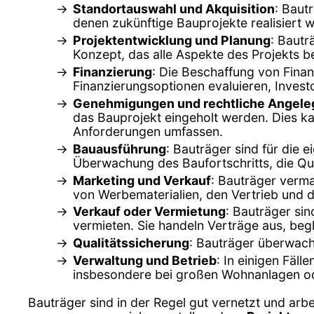
Standortauswahl und Akquisition
: Baut
denen zukünftige Bauprojekte realisiert 
Projektentwicklung und Planung
: Bautr
Konzept, das alle Aspekte des Projekts ber
Finanzierung
: Die Beschaffung von Finanz
Finanzierungsoptionen evaluieren, Investo
Genehmigungen und rechtliche Angele
das Bauprojekt eingeholt werden. Dies k
Anforderungen umfassen.
Bauausführung
: Bauträger sind für die 
Überwachung des Baufortschritts, die Qua
Marketing und Verkauf
: Bauträger verma
von Werbematerialien, den Vertrieb und d
Verkauf oder Vermietung
: Bauträger sin
vermieten. Sie handeln Verträge aus, beg
Qualitätssicherung
: Bauträger überwache
Verwaltung und Betrieb
: In einigen Fäll
insbesondere bei großen Wohnanlagen od
Bauträger sind in der Regel gut vernetzt und arb