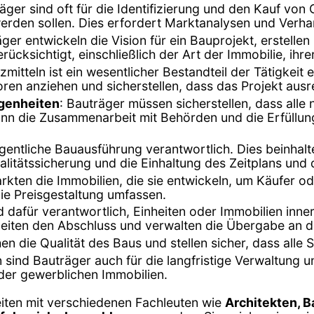
räger sind oft für die Identifizierung und den Kauf vo
werden sollen. Dies erfordert Marktanalysen und Verh
äger entwickeln die Vision für ein Bauprojekt, erstell
ücksichtigt, einschließlich der Art der Immobilie, ihre
mitteln ist ein wesentlicher Bestandteil der Tätigkeit
ren anziehen und sicherstellen, dass das Projekt ausrei
genheiten
: Bauträger müssen sicherstellen, dass al
ann die Zusammenarbeit mit Behörden und die Erfüllun
eigentliche Bauausführung verantwortlich. Dies beinha
litätssicherung und die Einhaltung des Zeitplans und
rkten die Immobilien, die sie entwickeln, um Käufer od
ie Preisgestaltung umfassen.
d dafür verantwortlich, Einheiten oder Immobilien inn
leiten den Abschluss und verwalten die Übergabe an d
n die Qualität des Baus und stellen sicher, dass alle 
en sind Bauträger auch für die langfristige Verwaltung 
er gewerblichen Immobilien.
eiten mit verschiedenen Fachleuten wie
Architekten, 