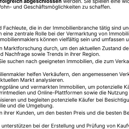
rfolgreich abgeschlossen
werden. Sie spielen eine wic
Wohn- und Geschäftsmöglichkeiten zu schaffen.
Fachleute, die in der Immobilienbranche tätig sind un
en eine zentrale Rolle bei der Vermarktung von Immobi
mmobilienmaklers können vielfältig sein und umfassen 
en Marktforschung durch, um den aktuellen Zustand de
d Nachfrage sowie Trends in ihrer Region.
 Sie suchen nach geeigneten Immobilien, die zum Verka
ilienmakler helfen Verkäufern, den angemessenen Verka
tuellen Markt analysieren.
tingpläne und vermarkten Immobilien, um potenzielle K
Printmedien und Online-Plattformen sowie die Nutzung
isieren und begleiten potenzielle Käufer bei Besichti
ilie und die Umgebung.
n ihrer Kunden, um den besten Preis und die besten B
 unterstützen bei der Erstellung und Prüfung von Kaufve