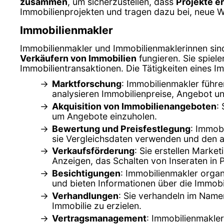
zusammen
, um sicherzustellen, dass
Projekte e
Immobilienprojekten und tragen dazu bei, neue 
Immobilienmakler
Immobilienmakler und Immobilienmaklerinnen sind 
Verkäufern von Immobilien
fungieren. Sie spiel
Immobilientransaktionen. Die Tätigkeiten eines I
Marktforschung
: Immobilienmakler führ
analysieren Immobilienpreise, Angebot un
Akquisition von Immobilienangeboten
:
um Angebote einzuholen.
Bewertung und Preisfestlegung
: Immob
sie Vergleichsdaten verwenden und den ak
Verkaufsförderung
: Sie erstellen Marke
Anzeigen, das Schalten von Inseraten in 
Besichtigungen
: Immobilienmakler organ
und bieten Informationen über die Immob
Verhandlungen
: Sie verhandeln im Name
Immobilie zu erzielen.
Vertragsmanagement
: Immobilienmakler