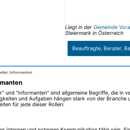
Liegt in der
Gemeinde Vor
Steiermark
in
Österreich
Beauftragte, Berater, Be
eller, Informanten
ormanten
ller" und "Informanten" sind allgemeine Begriffe, die i
igkeiten und Aufgaben hängen stark von der Branche u
ten für jede dieser Rollen:
der internen und externen Kommunikation tätig sein. 