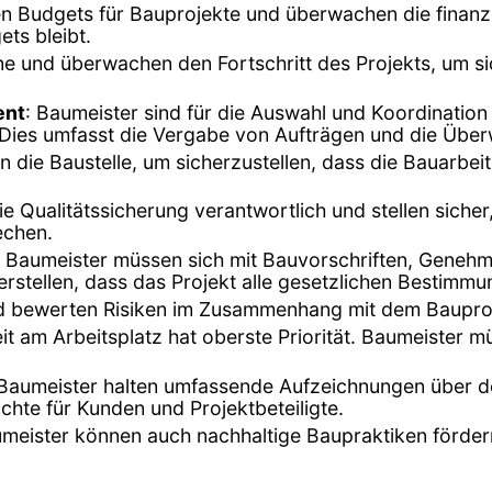
en Budgets für Bauprojekte und überwachen die finanzi
ts bleibt.
äne und überwachen den Fortschritt des Projekts, um s
ent
: Baumeister sind für die Auswahl und Koordinatio
d. Dies umfasst die Vergabe von Aufträgen und die Übe
n die Baustelle, um sicherzustellen, dass die Bauarbe
die Qualitätssicherung verantwortlich und stellen siche
echen.
: Baumeister müssen sich mit Bauvorschriften, Geneh
stellen, dass das Projekt alle gesetzlichen Bestimmun
 und bewerten Risiken im Zusammenhang mit dem Bauproj
eit am Arbeitsplatz hat oberste Priorität. Baumeister m
 Baumeister halten umfassende Aufzeichnungen über de
ichte für Kunden und Projektbeteiligte.
umeister können auch nachhaltige Baupraktiken förder