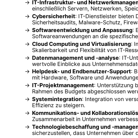
IT-Infrastruktur- und Netzwerkmanage
einschließlich Servern, Netzwerken, Spe
Cybersicherheit
: IT-Dienstleister biet
Sicherheitsaudits, Malware-Schutz, Firew
Softwareentwicklung und Anpassung
:
Softwareanwendungen an die spezifische
Cloud Computing und Virtualisierung
: 
Skalierbarkeit und Flexibilität von IT-Re
Datenmanagement und -analyse
: IT-Un
wertvolle Einblicke aus Unternehmensdat
Helpdesk- und Endbenutzer-Support
: 
mit Hardware, Software und Anwendunge
IT-Projektmanagement
: Unterstützung b
Rahmen des Budgets abgeschlossen wer
Systemintegration
: Integration von ve
Effizienz zu steigern.
Kommunikations- und Kollaborationslö
Zusammenarbeit in Unternehmen verbesse
Technologiebeschaffung und -manage
sicherzustellen, dass Unternehmen über 