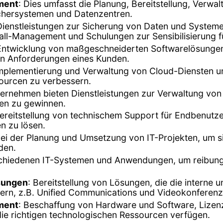
ment
: Dies umfasst die Planung, Bereitstellung, Verwa
ichersystemen und Datenzentren.
en Dienstleistungen zur Sicherung von Daten und Syst
all-Management und Schulungen zur Sensibilisierung f
 Entwicklung von maßgeschneiderten Softwarelösunge
n Anforderungen eines Kunden.
Implementierung und Verwaltung von Cloud-Diensten u
ssourcen zu verbessern.
ternehmen bieten Dienstleistungen zur Verwaltung vo
en zu gewinnen.
Bereitstellung von technischem Support für Endbenu
n zu lösen.
ei der Planung und Umsetzung von IT-Projekten, um sic
den.
rschiedenen IT-Systemen und Anwendungen, um reibungs
sungen
: Bereitstellung von Lösungen, die die interne
rn, z.B. Unified Communications und Videokonferen
ment
: Beschaffung von Hardware und Software, Liz
die richtigen technologischen Ressourcen verfügen.