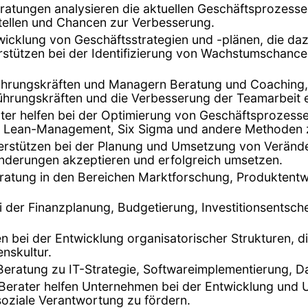
atungen analysieren die aktuellen Geschäftsprozesse
stellen und Chancen zur Verbesserung.
wicklung von Geschäftsstrategien und -plänen, die daz
stützen bei der Identifizierung von Wachstumschancen
 Führungskräften und Managern Beratung und Coaching
ührungskräften und die Verbesserung der Teamarbeit e
er helfen bei der Optimierung von Geschäftsprozessen
nn Lean-Management, Six Sigma und andere Methoden 
terstützen bei der Planung und Umsetzung von Verän
ränderungen akzeptieren und erfolgreich umsetzen.
eratung in den Bereichen Marktforschung, Produktentwi
ei der Finanzplanung, Budgetierung, Investitionsentsch
fen bei der Entwicklung organisatorischer Strukturen, 
nskultur.
 Beratung zu IT-Strategie, Softwareimplementierung, D
 Berater helfen Unternehmen bei der Entwicklung und 
oziale Verantwortung zu fördern.