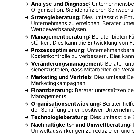
Analyse und Diagnose
: Unternehmensber
Organisation. Sie identifizieren Schwach
Strategieberatung
: Dies umfasst die Ent
Unternehmens zu erreichen. Berater unter
Wettbewerbsanalysen.
Managementberatung
: Berater bieten
stärken. Dies kann die Entwicklung von F
Prozessoptimierung
: Unternehmensberat
Kostenkontrolle zu verbessern. Dies ka
Veränderungsmanagement
: Berater un
sicherzustellen, dass Mitarbeiter die Ve
Marketing und Vertrieb
: Dies umfasst B
Marketingkampagnen.
Finanzberatung
: Berater unterstützen b
Managements.
Organisationsentwicklung
: Berater hel
der Schaffung einer positiven Unternehme
Technologieberatung
: Dies umfasst die
Nachhaltigkeits- und Umweltberatung
:
Umweltauswirkungen zu reduzieren und s