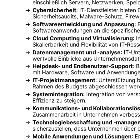
einschließlich Servern, Netzwerken, Spe
Cybersicherheit
: IT-Dienstleister biet
Sicherheitsaudits, Malware-Schutz, Firew
Softwareentwicklung und Anpassung
:
Softwareanwendungen an die spezifische
Cloud Computing und Virtualisierung
: 
Skalierbarkeit und Flexibilität von IT-Re
Datenmanagement und -analyse
: IT-Un
wertvolle Einblicke aus Unternehmensdat
Helpdesk- und Endbenutzer-Support
: 
mit Hardware, Software und Anwendunge
IT-Projektmanagement
: Unterstützung b
Rahmen des Budgets abgeschlossen wer
Systemintegration
: Integration von ve
Effizienz zu steigern.
Kommunikations- und Kollaborationslö
Zusammenarbeit in Unternehmen verbesse
Technologiebeschaffung und -manage
sicherzustellen, dass Unternehmen über 
Mobile Anwendungen und Lösungen
: E