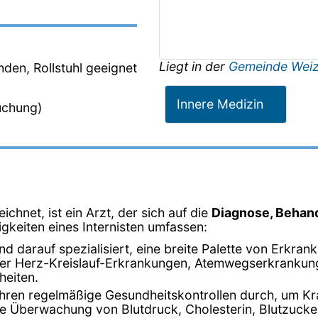
Liegt in der
Gemeinde Wei
den, Rollstuhl geeignet
Innere Medizin
uchung)
ichnet, ist ein Arzt, der sich auf die
Diagnose, Behan
tigkeiten eines Internisten umfassen:
sind darauf spezialisiert, eine breite Palette von Erk
nter Herz-Kreislauf-Erkrankungen, Atemwegserkranku
heiten.
führen regelmäßige Gesundheitskontrollen durch, um Kr
e Überwachung von Blutdruck, Cholesterin, Blutzuck