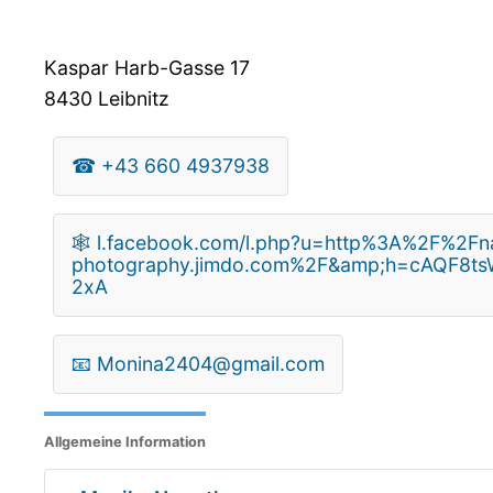
Kaspar Harb-Gasse 17
8430
Leibnitz
☎
+43 660 4937938
🕸
l.facebook.com/l.php?u=http%3A%2F%2Fna
photography.jimdo.com%2F&amp;h=cAQF8
2xA
📧
Monina2404@gmail.com
Allgemeine Information