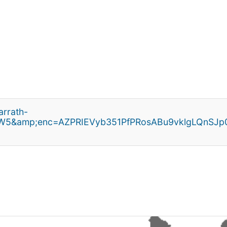
rrath-
tsW5&amp;enc=AZPRIEVyb351PfPRosABu9vklgLQnS