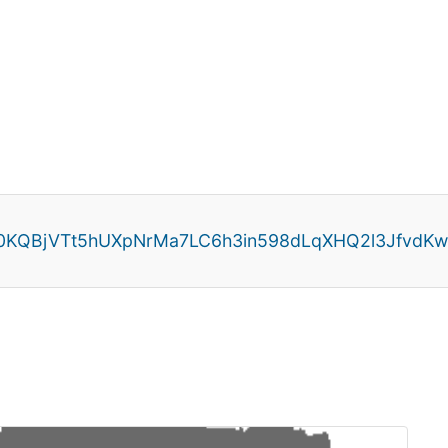
Jp0KQBjVTt5hUXpNrMa7LC6h3in598dLqXHQ2l3Jfvd