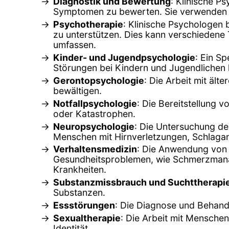
Diagnostik und Bewertung
: Klinische P
Symptomen zu bewerten. Sie verwenden st
Psychotherapie
: Klinische Psychologen
zu unterstützen. Dies kann verschiedene 
umfassen.
Kinder- und Jugendpsychologie
: Ein S
Störungen bei Kindern und Jugendlichen ko
Gerontopsychologie
: Die Arbeit mit ä
bewältigen.
Notfallpsychologie
: Die Bereitstellung 
oder Katastrophen.
Neuropsychologie
: Die Untersuchung de
Menschen mit Hirnverletzungen, Schlagan
Verhaltensmedizin
: Die Anwendung von 
Gesundheitsproblemen, wie Schmerzmanag
Krankheiten.
Substanzmissbrauch und Suchttherapi
Substanzen.
Essstörungen
: Die Diagnose und Behand
Sexualtherapie
: Die Arbeit mit Menschen
Identität.