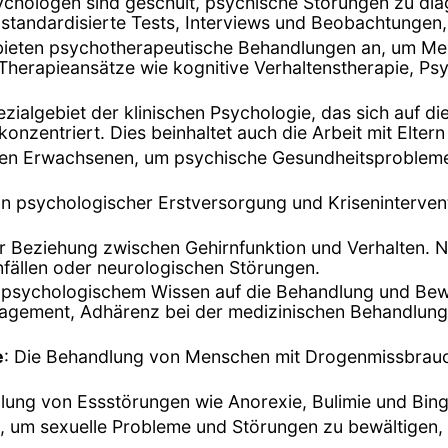
sychologen sind geschult, psychische Störungen zu d
andardisierte Tests, Interviews und Beobachtungen, 
 bieten psychotherapeutische Behandlungen an, um M
Therapieansätze wie kognitive Verhaltenstherapie, Ps
pezialgebiet der klinischen Psychologie, das sich auf
nzentriert. Dies beinhaltet auch die Arbeit mit Eltern
lteren Erwachsenen, um psychische Gesundheitsproblem
von psychologischer Erstversorgung und Kriseninterventi
r Beziehung zwischen Gehirnfunktion und Verhalten. 
fällen oder neurologischen Störungen.
psychologischem Wissen auf die Behandlung und Bewä
ement, Adhärenz bei der medizinischen Behandlung u
e
: Die Behandlung von Menschen mit Drogenmissbrauc
lung von Essstörungen wie Anorexie, Bulimie und Bin
, um sexuelle Probleme und Störungen zu bewältigen, e