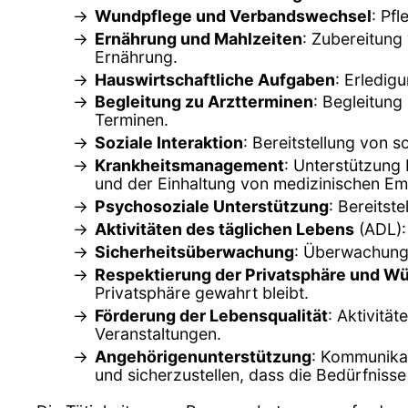
Wundpflege und Verbandswechsel
: Pf
Ernährung und Mahlzeiten
: Zubereitung
Ernährung.
Hauswirtschaftliche Aufgaben
: Erledig
Begleitung zu Arztterminen
: Begleitung
Terminen.
Soziale Interaktion
: Bereitstellung von 
Krankheitsmanagement
: Unterstützung
und der Einhaltung von medizinischen Em
Psychosoziale Unterstützung
: Bereitst
Aktivitäten des täglichen Lebens
(ADL):
Sicherheitsüberwachung
: Überwachung d
Respektierung der Privatsphäre und W
Privatsphäre gewahrt bleibt.
Förderung der Lebensqualität
: Aktivitä
Veranstaltungen.
Angehörigenunterstützung
: Kommunikat
und sicherzustellen, dass die Bedürfnisse