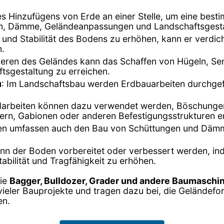
des Hinzufügens von Erde an einer Stelle, um eine bes
en, Dämme, Geländeanpassungen und Landschaftsgest
 und Stabilität des Bodens zu erhöhen, kann er verdich
.
lieren des Geländes kann das Schaffen von Hügeln, 
sgestaltung zu erreichen.
u
: Im Landschaftsbau werden Erdbauarbeiten durchgef
darbeiten können dazu verwendet werden, Böschungen z
rn, Gabionen oder anderen Befestigungsstrukturen e
ten umfassen auch den Bau von Schüttungen und Dämm
 kann der Boden vorbereitet oder verbessert werden, i
abilität und Tragfähigkeit zu erhöhen.
wie
Bagger, Bulldozer, Grader und andere Baumaschi
 vieler Bauprojekte und tragen dazu bei, die Gelände
en.