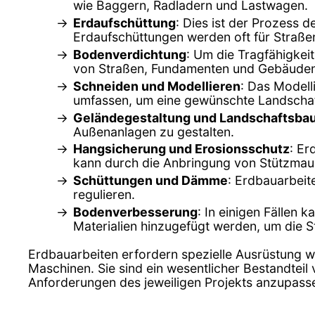
wie Baggern, Radladern und Lastwagen.
Erdaufschüttung
: Dies ist der Prozess 
Erdaufschüttungen werden oft für Straß
Bodenverdichtung
: Um die Tragfähigkeit
von Straßen, Fundamenten und Gebäuden
Schneiden und Modellieren
: Das Model
umfassen, um eine gewünschte Landschaft
Geländegestaltung und Landschaftsba
Außenanlagen zu gestalten.
Hangsicherung und Erosionsschutz
: Er
kann durch die Anbringung von Stützmaue
Schüttungen und Dämme
: Erdbauarbei
regulieren.
Bodenverbesserung
: In einigen Fällen
Materialien hinzugefügt werden, um die St
Erdbauarbeiten erfordern spezielle Ausrüstung 
Maschinen. Sie sind ein wesentlicher Bestandteil
Anforderungen des jeweiligen Projekts anzupass