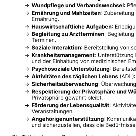
Wundpflege und Verbandswechsel
: Pf
Ernährung und Mahlzeiten
: Zubereitung
Ernährung.
Hauswirtschaftliche Aufgaben
: Erledig
Begleitung zu Arztterminen
: Begleitung
Terminen.
Soziale Interaktion
: Bereitstellung von 
Krankheitsmanagement
: Unterstützung
und der Einhaltung von medizinischen Em
Psychosoziale Unterstützung
: Bereitst
Aktivitäten des täglichen Lebens
(ADL):
Sicherheitsüberwachung
: Überwachung d
Respektierung der Privatsphäre und W
Privatsphäre gewahrt bleibt.
Förderung der Lebensqualität
: Aktivitä
Veranstaltungen.
Angehörigenunterstützung
: Kommunikat
und sicherzustellen, dass die Bedürfnisse