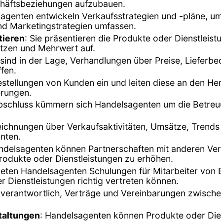
chäftsbeziehungen aufzubauen.
agenten entwickeln Verkaufsstrategien und -pläne, um 
und Marketingstrategien umfassen.
tieren
: Sie präsentieren die Produkte oder Dienstleist
tzen und Mehrwert auf.
sind in der Lage, Verhandlungen über Preise, Lieferb
ffen.
stellungen von Kunden ein und leiten diese an den Hers
erungen.
bschluss kümmern sich Handelsagenten um die Betreuu
zeichnungen über Verkaufsaktivitäten, Umsätze, Tren
anten.
ndelsagenten können Partnerschaften mit anderen Vert
rodukte oder Dienstleistungen zu erhöhen.
 bieten Handelsagenten Schulungen für Mitarbeiter von
er Dienstleistungen richtig vertreten können.
ür verantwortlich, Verträge und Vereinbarungen zwisch
taltungen
: Handelsagenten können Produkte oder Die