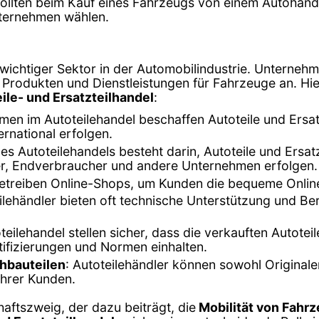
lten beim Kauf eines Fahrzeugs von einem Autohändler
nternehmen wählen.
n wichtiger Sektor in der Automobilindustrie. Unternehm
on Produkten und Dienstleistungen für Fahrzeuge an. Hie
ile- und Ersatzteilhandel
:
men im Autoteilehandel beschaffen Autoteile und Ersat
ernational erfolgen.
s Autoteilehandels besteht darin, Autoteile und Ersat
er, Endverbraucher und andere Unternehmen erfolgen.
 betreiben Online-Shops, um Kunden die bequeme Onlin
eilehändler bieten oft technische Unterstützung und B
eilehandel stellen sicher, dass die verkauften Autotei
rtifizierungen und Normen einhalten.
chbauteilen
: Autoteilehändler können sowohl Originale
ihrer Kunden.
haftszweig, der dazu beiträgt, die
Mobilität von Fahrz