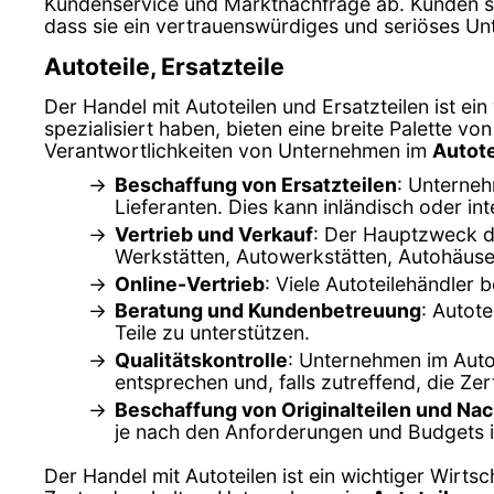
Kundenservice und Marktnachfrage ab. Kunden sol
dass sie ein vertrauenswürdiges und seriöses U
Autoteile, Ersatzteile
Der Handel mit Autoteilen und Ersatzteilen ist ei
spezialisiert haben, bieten eine breite Palette v
Verantwortlichkeiten von Unternehmen im
Autote
Beschaffung von Ersatzteilen
: Unterneh
Lieferanten. Dies kann inländisch oder int
Vertrieb und Verkauf
: Der Hauptzweck de
Werkstätten, Autowerkstätten, Autohäus
Online-Vertrieb
: Viele Autoteilehändler
Beratung und Kundenbetreuung
: Autot
Teile zu unterstützen.
Qualitätskontrolle
: Unternehmen im Autot
entsprechen und, falls zutreffend, die Ze
Beschaffung von Originalteilen und Na
je nach den Anforderungen und Budgets 
Der Handel mit Autoteilen ist ein wichtiger Wirtsc