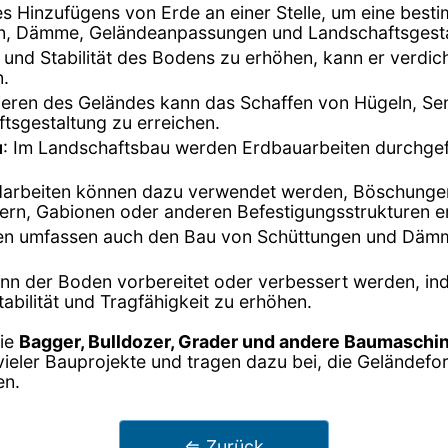
des Hinzufügens von Erde an einer Stelle, um eine bes
en, Dämme, Geländeanpassungen und Landschaftsgest
 und Stabilität des Bodens zu erhöhen, kann er verdich
.
lieren des Geländes kann das Schaffen von Hügeln, 
sgestaltung zu erreichen.
u
: Im Landschaftsbau werden Erdbauarbeiten durchgef
darbeiten können dazu verwendet werden, Böschungen z
rn, Gabionen oder anderen Befestigungsstrukturen e
ten umfassen auch den Bau von Schüttungen und Dämm
 kann der Boden vorbereitet oder verbessert werden, i
abilität und Tragfähigkeit zu erhöhen.
wie
Bagger, Bulldozer, Grader und andere Baumaschi
 vieler Bauprojekte und tragen dazu bei, die Gelände
en.
⇐ Zurück