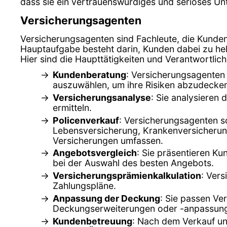
dass sie ein vertrauenswürdiges und seriöses U
Versicherungsagenten
Versicherungsagenten sind Fachleute, die Kunde
Hauptaufgabe besteht darin, Kunden dabei zu hel
Hier sind die Haupttätigkeiten und Verantwortlic
Kundenberatung
: Versicherungsagenten 
auszuwählen, um ihre Risiken abzudecke
Versicherungsanalyse
: Sie analysieren
ermitteln.
Policenverkauf
: Versicherungsagenten s
Lebensversicherung, Krankenversicherung
Versicherungen umfassen.
Angebotsvergleich
: Sie präsentieren K
bei der Auswahl des besten Angebots.
Versicherungsprämienkalkulation
: Ver
Zahlungspläne.
Anpassung der Deckung
: Sie passen Ve
Deckungserweiterungen oder -anpassun
Kundenbetreuung
: Nach dem Verkauf un