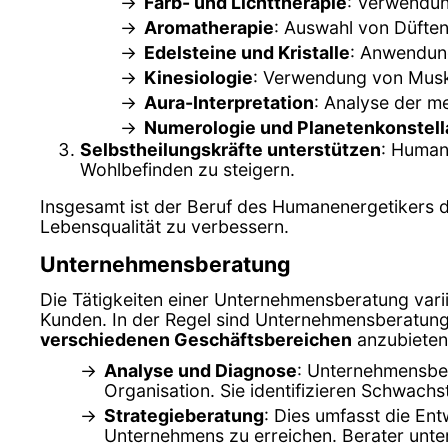
Farb- und Lichttherapie
: Verwendun
Aromatherapie
: Auswahl von Düfte
Edelsteine und Kristalle
: Anwendung
Kinesiologie
: Verwendung von Musk
Aura-Interpretation
: Analyse der m
Numerologie und Planetenkonstell
Selbstheilungskräfte unterstützen
: Humane
Wohlbefinden zu steigern.
Insgesamt ist der Beruf des Humanenergetikers d
Lebensqualität zu verbessern.
Unternehmensberatung
Die Tätigkeiten einer Unternehmensberatung var
Kunden. In der Regel sind Unternehmensberatunge
verschiedenen Geschäftsbereichen
anzubieten.
Analyse und Diagnose
: Unternehmensber
Organisation. Sie identifizieren Schwach
Strategieberatung
: Dies umfasst die Ent
Unternehmens zu erreichen. Berater unter