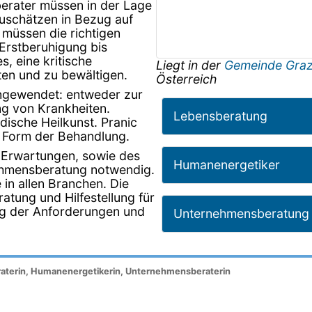
erater müssen in der Lage
nzuschätzen in Bezug auf
müssen die richtigen
rstberuhigung bis
s, eine kritische
Liegt in der
Gemeinde Gra
ten und zu bewältigen.
Österreich
angewendet: entweder zur
g von Krankheiten.
Lebensberatung
ndische Heilkunst. Pranic
e Form der Behandlung.
n Erwartungen, sowie des
Humanenergetiker
ehmensberatung notwendig.
n allen Branchen. Die
atung und Hilfestellung für
g der Anforderungen und
Unternehmensberatung
raterin, Humanenergetikerin, Unternehmensberaterin