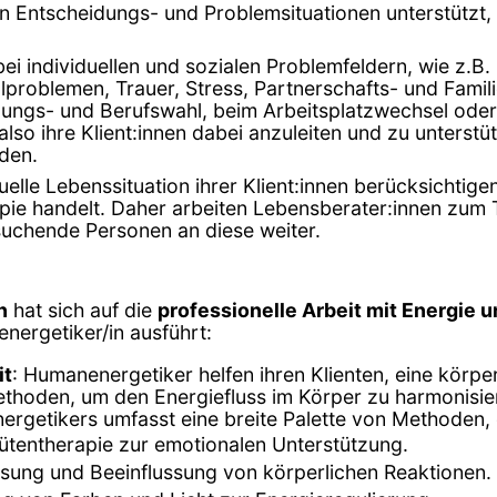
 in Entscheidungs- und Problemsituationen unterstützt
i individuellen und sozialen Problemfeldern, wie z.B.
ualproblemen, Trauer, Stress, Partnerschafts- und Fa
dungs- und Berufswahl, beim Arbeitsplatzwechsel oder 
, also ihre Klient:innen dabei anzuleiten und zu unters
den.
le Lebenssituation ihrer Klient:innen berücksichtigen.
e handelt. Daher arbeiten Lebensberater:innen zum Tei
uchende Personen an diese weiter.
n
hat sich auf die
professionelle Arbeit mit Energie 
energetiker/in ausführt:
it
: Humanenergetiker helfen ihren Klienten, eine körp
ethoden, um den Energiefluss im Körper zu harmonisie
nergetikers umfasst eine breite Palette von Methoden, 
tentherapie zur emotionalen Unterstützung.
sung und Beeinflussung von körperlichen Reaktionen.