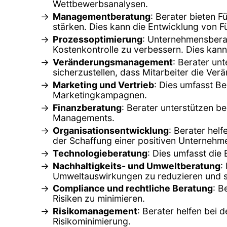
Wettbewerbsanalysen.
Managementberatung
: Berater bieten
stärken. Dies kann die Entwicklung von F
Prozessoptimierung
: Unternehmensberat
Kostenkontrolle zu verbessern. Dies ka
Veränderungsmanagement
: Berater un
sicherzustellen, dass Mitarbeiter die Ve
Marketing und Vertrieb
: Dies umfasst B
Marketingkampagnen.
Finanzberatung
: Berater unterstützen b
Managements.
Organisationsentwicklung
: Berater hel
der Schaffung einer positiven Unternehme
Technologieberatung
: Dies umfasst die
Nachhaltigkeits- und Umweltberatung
:
Umweltauswirkungen zu reduzieren und s
Compliance und rechtliche Beratung
: B
Risiken zu minimieren.
Risikomanagement
: Berater helfen bei 
Risikominimierung.