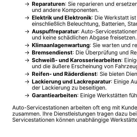
Reparaturen
: Sie reparieren und ersetz
und andere Komponenten.
Elektrik und Elektronik
: Die Werkstatt is
einschließlich Beleuchtung, Batterien, St
Auspuffreparatur
: Auto-Servicestatione
und keine schädlichen Abgase freisetzen.
Klimaanlagenwartung
: Sie warten und r
Bremsendienst
: Die Überprüfung und Rep
Schweiß- und Karosseriearbeiten
: Eini
und die äußere Erscheinung von Fahrzeug
Reifen- und Räderdienst
: Sie bieten Di
Lackierung und Lackreparatur
: Einige 
der Lackierung zu beseitigen.
Garantiearbeiten
: Einige Werkstätten fü
Auto-Servicestationen arbeiten oft eng mit Kunde
zusammen. Ihre Dienstleistungen tragen dazu bei
Servicestationen können unabhängige Werkstätten