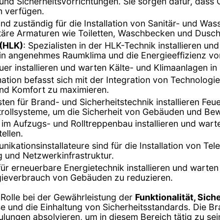
und Sicherheitsvorrichtungen. Sie sorgen dafür, dass
n verfügen.
 sind zuständig für die Installation von Sanitär- und 
täre Armaturen wie Toiletten, Waschbecken und Dusch
 (HLK)
: Spezialisten in der HLK-Technik installieren 
n angenehmes Raumklima und die Energieeffizienz vo
uer installieren und warten Kälte- und Klimaanlagen in
ation befasst sich mit der Integration von Technolo
nd Komfort zu maximieren.
isten für Brand- und Sicherheitstechnik installieren 
llsysteme, um die Sicherheit von Gebäuden und Bew
 im Aufzugs- und Rolltreppenbau installieren und war
ellen.
nikationsinstallateure sind für die Installation von 
g und Netzwerkinfrastruktur.
 für erneuerbare Energietechnik installieren und wart
gieverbrauch von Gebäuden zu reduzieren.
e Rolle bei der Gewährleistung der
Funktionalität, Sic
 und die Einhaltung von Sicherheitsstandards. Die Bran
ngen absolvieren, um in diesem Bereich tätig zu sein. 