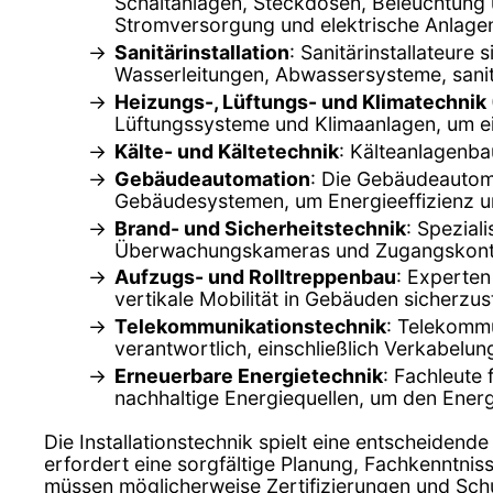
Schaltanlagen, Steckdosen, Beleuchtung 
Stromversorgung und elektrische Anlage
Sanitärinstallation
: Sanitärinstallateure
Wasserleitungen, Abwassersysteme, sani
Heizungs-, Lüftungs- und Klimatechnik
Lüftungssysteme und Klimaanlagen, um ei
Kälte- und Kältetechnik
: Kälteanlagenba
Gebäudeautomation
: Die Gebäudeautom
Gebäudesystemen, um Energieeffizienz u
Brand- und Sicherheitstechnik
: Spezial
Überwachungskameras und Zugangskontro
Aufzugs- und Rolltreppenbau
: Experten
vertikale Mobilität in Gebäuden sicherzust
Telekommunikationstechnik
: Telekommu
verantwortlich, einschließlich Verkabelun
Erneuerbare Energietechnik
: Fachleute
nachhaltige Energiequellen, um den Ener
Die Installationstechnik spielt eine entscheidend
erfordert eine sorgfältige Planung, Fachkenntnisse
müssen möglicherweise Zertifizierungen und Schulu