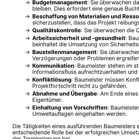
Budgetmanagement
: Sie überwachen da
bleiben. Dies erfordert eine genaue Buch
Beschaffung von Materialien und Ress
sicherzustellen, dass das Projekt reibungs
Qualitätskontrolle
: Sie überwachen die Q
Arbeitssicherheit und -gesundheit
: Bau
beinhaltet die Umsetzung von Sicherheitsr
Baustellenmanagement
: Sie überwachen
Verzögerungen oder Problemen ergreife
Kommunikation
: Baumeister stehen im s
Informationsfluss aufrechtzuerhalten und
Konfliktlösung
: Baumeister müssen Konfl
Projektfortschritt nicht zu gefährden.
Abnahme und Übergabe
: Am Ende eines
Eigentümer.
Einhaltung von Vorschriften
: Baumeiste
Umweltauflagen eingehalten werden.
Die Tätigkeiten eines ausführenden Baumeisters 
entscheidende Rolle bei der erfolgreichen Umsetz
der Terminplanung bei.