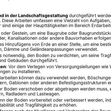
d in der Landschaftsgestaltung
durchgeführt werden
Diese Arbeiten umfassen eine Vielzahl von Aufgaben,
er sind einige der Haupttätigkeiten im Bereich Erdarbeit
de oder Gestein, um eine Baugrube oder Baugrundstück
r, Kanalisationen oder andere Bauvorhaben erfolgen
des Hinzufügens von Erde an einer Stelle, um eine bes
ßen, Dämme und Geländeanpassungen verwendet.
t es notwendig, den Boden zu verdichten, um seine Tragf
und Gebäuden durchgeführt.
gen
: Vor dem Verlegen von Versorgungsleitungen wie
gen zu installieren.
darbeiten können dazu verwendet werden, Böschungen z
rn, Gabionen oder anderen Befestigungsstrukturen e
er Boden verschoben oder abgetragen werden muss, 
rn, Radladern und Lastwagen.
 kann der Boden vorbereitet oder verbessert werden, i
abilität und Tragfähigkeit zu erhöhen.