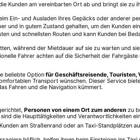
 die Kunden am vereinbarten Ort ab und bringt sie zu i
beim Ein- und Ausladen ihres Gepäcks oder anderer pe
ber und in gutem Zustand gehalten, um den Kunden ei
esten und schnellsten Routen und kann Kunden bei Be
tten, während der Mietdauer auf sie zu warten und sie
sionelle Fahrer achten auf die Sicherheit der Fahrgäs
ne beliebte Option
für Geschäftsreisende, Touristen,
komfortablen Transport wünschen. Dieser Service biet
 das Fahren und die Navigation kümmert.
gerichtet,
Personen von einem Ort zum anderen
zu b
sind die Haupttätigkeiten und Verantwortlichkeiten ein
Kunden am Straßenrand oder an Taxi-Standplätzen auf 
ssagiere höflich, helfen ihnen beim Einsteigen ins Ta