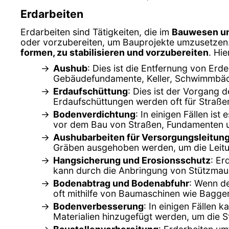
Erdarbeiten
Erdarbeiten sind Tätigkeiten, die im
Bauwesen un
oder vorzubereiten, um Bauprojekte umzusetzen. 
formen, zu stabilisieren und vorzubereiten
. Hi
Aushub
: Dies ist die Entfernung von Er
Gebäudefundamente, Keller, Schwimmbäde
Erdaufschüttung
: Dies ist der Vorgang 
Erdaufschüttungen werden oft für Stra
Bodenverdichtung
: In einigen Fällen is
vor dem Bau von Straßen, Fundamenten 
Aushubarbeiten für Versorgungsleitun
Gräben ausgehoben werden, um die Leitun
Hangsicherung und Erosionsschutz
: Er
kann durch die Anbringung von Stützmaue
Bodenabtrag und Bodenabfuhr
: Wenn d
oft mithilfe von Baumaschinen wie Bagge
Bodenverbesserung
: In einigen Fällen
Materialien hinzugefügt werden, um die St