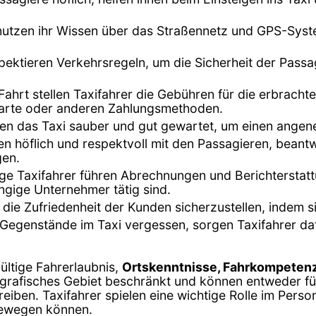
 nutzen ihr Wissen über das Straßennetz und GPS-Syst
espektieren Verkehrsregeln, um die Sicherheit der Pass
Fahrt stellen Taxifahrer die Gebühren für die erbrach
tkarte oder anderen Zahlungsmethoden.
lten das Taxi sauber und gut gewartet, um einen ange
en höflich und respektvoll mit den Passagieren, bea
gen.
nige Taxifahrer führen Abrechnungen und Berichterstat
ngige Unternehmer tätig sind.
 die Zufriedenheit der Kunden sicherzustellen, indem s
Gegenstände im Taxi vergessen, sorgen Taxifahrer da
gültige Fahrerlaubnis,
Ortskenntnisse, Fahrkompetenz
eografisches Gebiet beschränkt und können entweder f
iben. Taxifahrer spielen eine wichtige Rolle im Perso
bewegen können.