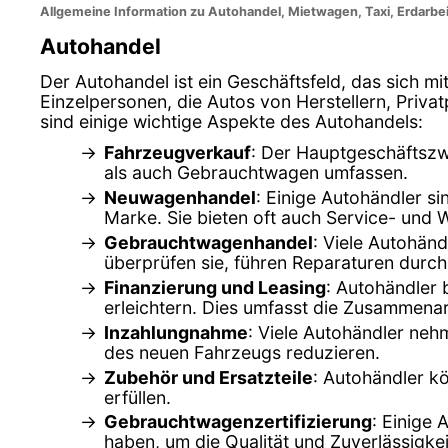
Allgemeine Information zu Autohandel, Mietwagen, Taxi, Erdarbe
Autohandel
Der Autohandel ist ein Geschäftsfeld, das sich m
Einzelpersonen, die Autos von Herstellern, Pri
sind einige wichtige Aspekte des Autohandels:
Fahrzeugverkauf
: Der Hauptgeschäftszw
als auch Gebrauchtwagen umfassen.
Neuwagenhandel
: Einige Autohändler s
Marke. Sie bieten oft auch Service- und 
Gebrauchtwagenhandel
: Viele Autohän
überprüfen sie, führen Reparaturen durch
Finanzierung und Leasing
: Autohändler 
erleichtern. Dies umfasst die Zusammenar
Inzahlungnahme
: Viele Autohändler ne
des neuen Fahrzeugs reduzieren.
Zubehör und Ersatzteile
: Autohändler k
erfüllen.
Gebrauchtwagenzertifizierung
: Einige 
haben, um die Qualität und Zuverlässigkei