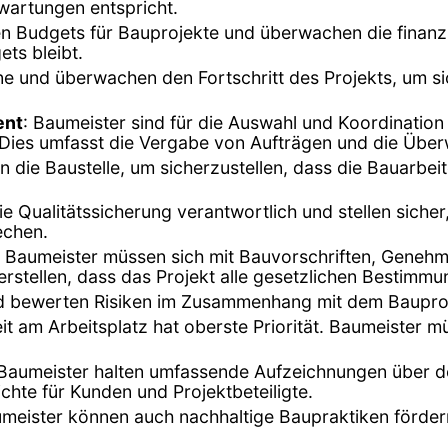
rwartungen entspricht.
en Budgets für Bauprojekte und überwachen die finanzi
ts bleibt.
äne und überwachen den Fortschritt des Projekts, um s
ent
: Baumeister sind für die Auswahl und Koordinatio
d. Dies umfasst die Vergabe von Aufträgen und die Übe
n die Baustelle, um sicherzustellen, dass die Bauarbe
die Qualitätssicherung verantwortlich und stellen siche
echen.
: Baumeister müssen sich mit Bauvorschriften, Geneh
stellen, dass das Projekt alle gesetzlichen Bestimmun
 und bewerten Risiken im Zusammenhang mit dem Bauproj
eit am Arbeitsplatz hat oberste Priorität. Baumeister m
 Baumeister halten umfassende Aufzeichnungen über de
ichte für Kunden und Projektbeteiligte.
umeister können auch nachhaltige Baupraktiken förder