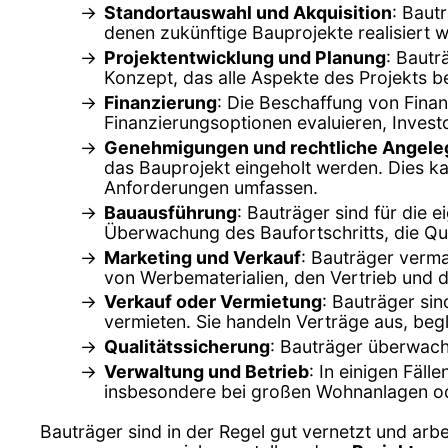
Standortauswahl und Akquisition
: Baut
denen zukünftige Bauprojekte realisiert 
Projektentwicklung und Planung
: Bautr
Konzept, das alle Aspekte des Projekts ber
Finanzierung
: Die Beschaffung von Finanz
Finanzierungsoptionen evaluieren, Investo
Genehmigungen und rechtliche Angele
das Bauprojekt eingeholt werden. Dies k
Anforderungen umfassen.
Bauausführung
: Bauträger sind für die 
Überwachung des Baufortschritts, die Qua
Marketing und Verkauf
: Bauträger verma
von Werbematerialien, den Vertrieb und d
Verkauf oder Vermietung
: Bauträger sin
vermieten. Sie handeln Verträge aus, beg
Qualitätssicherung
: Bauträger überwache
Verwaltung und Betrieb
: In einigen Fäll
insbesondere bei großen Wohnanlagen od
Bauträger sind in der Regel gut vernetzt und arb