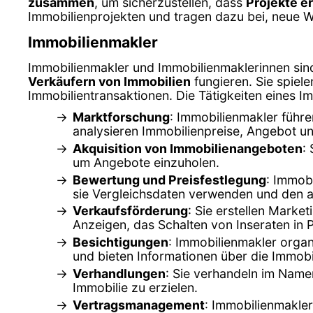
zusammen
, um sicherzustellen, dass
Projekte e
Immobilienprojekten und tragen dazu bei, neue 
Immobilienmakler
Immobilienmakler und Immobilienmaklerinnen sind 
Verkäufern von Immobilien
fungieren. Sie spiel
Immobilientransaktionen. Die Tätigkeiten eines I
Marktforschung
: Immobilienmakler führ
analysieren Immobilienpreise, Angebot un
Akquisition von Immobilienangeboten
:
um Angebote einzuholen.
Bewertung und Preisfestlegung
: Immob
sie Vergleichsdaten verwenden und den ak
Verkaufsförderung
: Sie erstellen Marke
Anzeigen, das Schalten von Inseraten in 
Besichtigungen
: Immobilienmakler organ
und bieten Informationen über die Immob
Verhandlungen
: Sie verhandeln im Name
Immobilie zu erzielen.
Vertragsmanagement
: Immobilienmakler