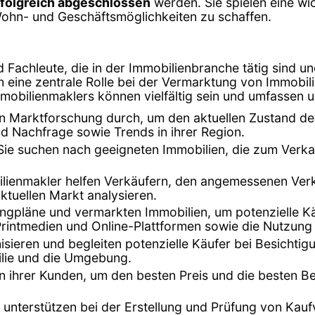
rfolgreich abgeschlossen
werden. Sie spielen eine wic
Wohn- und Geschäftsmöglichkeiten zu schaffen.
Fachleute, die in der Immobilienbranche tätig sind un
en eine zentrale Rolle bei der Vermarktung von Immobi
mmobilienmaklers können vielfältig sein und umfassen 
en Marktforschung durch, um den aktuellen Zustand de
d Nachfrage sowie Trends in ihrer Region.
 Sie suchen nach geeigneten Immobilien, die zum Verka
ilienmakler helfen Verkäufern, den angemessenen Verka
tuellen Markt analysieren.
tingpläne und vermarkten Immobilien, um potenzielle K
Printmedien und Online-Plattformen sowie die Nutzung
isieren und begleiten potenzielle Käufer bei Besichti
ilie und die Umgebung.
n ihrer Kunden, um den besten Preis und die besten B
 unterstützen bei der Erstellung und Prüfung von Kaufve