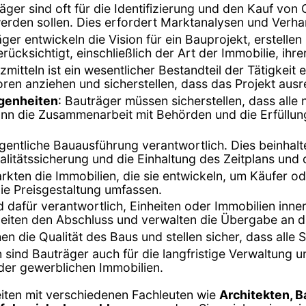
räger sind oft für die Identifizierung und den Kauf vo
werden sollen. Dies erfordert Marktanalysen und Verh
äger entwickeln die Vision für ein Bauprojekt, erstell
ücksichtigt, einschließlich der Art der Immobilie, ihre
mitteln ist ein wesentlicher Bestandteil der Tätigkeit
ren anziehen und sicherstellen, dass das Projekt ausrei
genheiten
: Bauträger müssen sicherstellen, dass al
ann die Zusammenarbeit mit Behörden und die Erfüllun
eigentliche Bauausführung verantwortlich. Dies beinha
litätssicherung und die Einhaltung des Zeitplans und
rkten die Immobilien, die sie entwickeln, um Käufer od
ie Preisgestaltung umfassen.
d dafür verantwortlich, Einheiten oder Immobilien inn
leiten den Abschluss und verwalten die Übergabe an d
n die Qualität des Baus und stellen sicher, dass alle 
en sind Bauträger auch für die langfristige Verwaltung 
er gewerblichen Immobilien.
eiten mit verschiedenen Fachleuten wie
Architekten, 