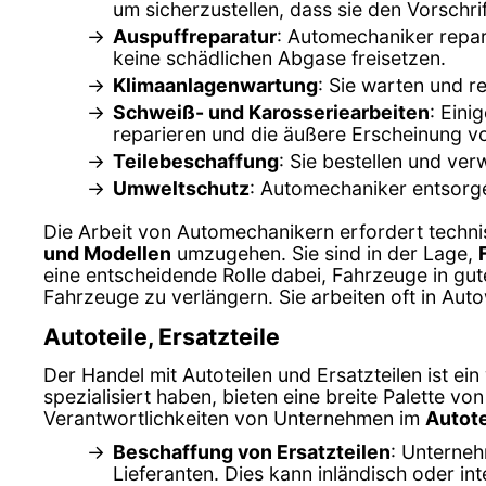
um sicherzustellen, dass sie den Vorschri
Auspuffreparatur
: Automechaniker repar
keine schädlichen Abgase freisetzen.
Klimaanlagenwartung
: Sie warten und r
Schweiß- und Karosseriearbeiten
: Eini
reparieren und die äußere Erscheinung v
Teilebeschaffung
: Sie bestellen und ver
Umweltschutz
: Automechaniker entsorge
Die Arbeit von Automechanikern erfordert techni
und Modellen
umzugehen. Sie sind in der Lage,
eine entscheidende Rolle dabei, Fahrzeuge in gut
Fahrzeuge zu verlängern. Sie arbeiten oft in Aut
Autoteile, Ersatzteile
Der Handel mit Autoteilen und Ersatzteilen ist ei
spezialisiert haben, bieten eine breite Palette v
Verantwortlichkeiten von Unternehmen im
Autote
Beschaffung von Ersatzteilen
: Unterneh
Lieferanten. Dies kann inländisch oder int