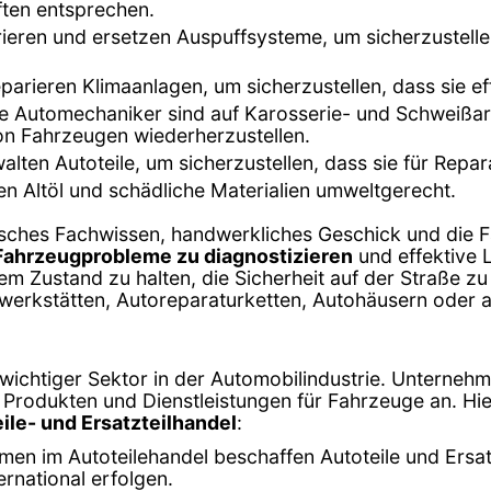
ften entsprechen.
ieren und ersetzen Auspuffsysteme, um sicherzustell
eparieren Klimaanlagen, um sicherzustellen, dass sie ef
ge Automechaniker sind auf Karosserie- und Schweißarb
on Fahrzeugen wiederherzustellen.
walten Autoteile, um sicherzustellen, dass sie für Repa
n Altöl und schädliche Materialien umweltgerecht.
sches Fachwissen, handwerkliches Geschick und die F
Fahrzeugprobleme zu diagnostizieren
und effektive 
em Zustand zu halten, die Sicherheit auf der Straße z
owerkstätten, Autoreparaturketten, Autohäusern oder a
n wichtiger Sektor in der Automobilindustrie. Unternehm
on Produkten und Dienstleistungen für Fahrzeuge an. Hie
ile- und Ersatzteilhandel
:
men im Autoteilehandel beschaffen Autoteile und Ersat
ernational erfolgen.