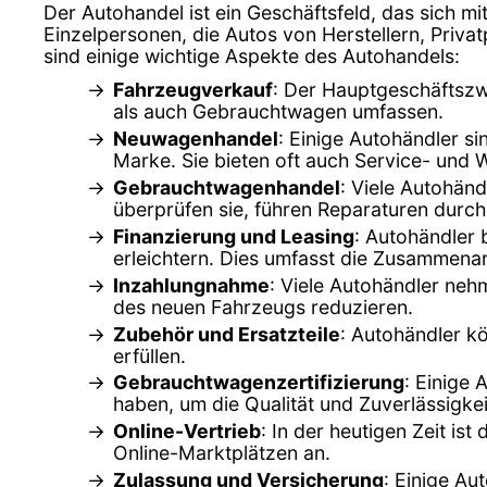
Der Autohandel ist ein Geschäftsfeld, das sich m
Einzelpersonen, die Autos von Herstellern, Pri
sind einige wichtige Aspekte des Autohandels:
Fahrzeugverkauf
: Der Hauptgeschäftszw
als auch Gebrauchtwagen umfassen.
Neuwagenhandel
: Einige Autohändler s
Marke. Sie bieten oft auch Service- und 
Gebrauchtwagenhandel
: Viele Autohän
überprüfen sie, führen Reparaturen durch
Finanzierung und Leasing
: Autohändler 
erleichtern. Dies umfasst die Zusammenar
Inzahlungnahme
: Viele Autohändler ne
des neuen Fahrzeugs reduzieren.
Zubehör und Ersatzteile
: Autohändler k
erfüllen.
Gebrauchtwagenzertifizierung
: Einige 
haben, um die Qualität und Zuverlässigkei
Online-Vertrieb
: In der heutigen Zeit is
Online-Marktplätzen an.
Zulassung und Versicherung
: Einige Au