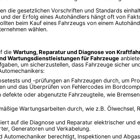
en die gesetzlichen Vorschriften und Standards einhalt
 und der Erfolg eines Autohändlers hängt oft von Fak
lten beim Kauf eines Fahrzeugs von einem Autohändler
nternehmen wählen.
f die
Wartung, Reparatur und Diagnose von Kraftfa
und Wartungsdienstleistungen für Fahrzeuge
anbiete
fgaben, um sicherzustellen, dass Fahrzeuge sicher und e
 Automechanikers:
setests und -prüfungen an Fahrzeugen durch, um Prob
en und das Überprüfen von Fehlercodes im Bordcomp
en defekte oder abgenutzte Fahrzeugteile, wie Bremse
mäßige Wartungsarbeiten durch, wie z.B. Ölwechsel, R
isiert auf die Diagnose und Reparatur elektrischer und
arter, Generatoren und Verkabelung.
ind Automechaniker berechtigt, Inspektionen und Abg