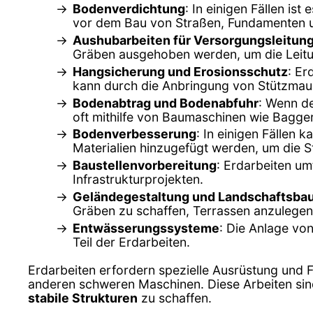
Bodenverdichtung
: In einigen Fällen is
vor dem Bau von Straßen, Fundamenten 
Aushubarbeiten für Versorgungsleitun
Gräben ausgehoben werden, um die Leitun
Hangsicherung und Erosionsschutz
: Er
kann durch die Anbringung von Stützmaue
Bodenabtrag und Bodenabfuhr
: Wenn d
oft mithilfe von Baumaschinen wie Bagge
Bodenverbesserung
: In einigen Fällen
Materialien hinzugefügt werden, um die St
Baustellenvorbereitung
: Erdarbeiten u
Infrastrukturprojekten.
Geländegestaltung und Landschaftsba
Gräben zu schaffen, Terrassen anzulegen
Entwässerungssysteme
: Die Anlage vo
Teil der Erdarbeiten.
Erdarbeiten erfordern spezielle Ausrüstung und
anderen schweren Maschinen. Diese Arbeiten sind 
stabile Strukturen
zu schaffen.