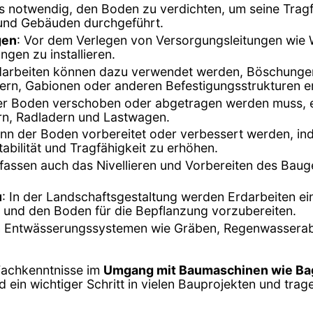
t es notwendig, den Boden zu verdichten, um seine Tragf
und Gebäuden durchgeführt.
gen
: Vor dem Verlegen von Versorgungsleitungen wie
gen zu installieren.
darbeiten können dazu verwendet werden, Böschungen z
rn, Gabionen oder anderen Befestigungsstrukturen e
er Boden verschoben oder abgetragen werden muss, 
rn, Radladern und Lastwagen.
 kann der Boden vorbereitet oder verbessert werden, i
abilität und Tragfähigkeit zu erhöhen.
mfassen auch das Nivellieren und Vorbereiten des Bau
u
: In der Landschaftsgestaltung werden Erdarbeiten ei
 und den Boden für die Bepflanzung vorzubereiten.
n Entwässerungssystemen wie Gräben, Regenwasserablä
 Fachkenntnisse im
Umgang mit Baumaschinen wie Bag
ein wichtiger Schritt in vielen Bauprojekten und trag