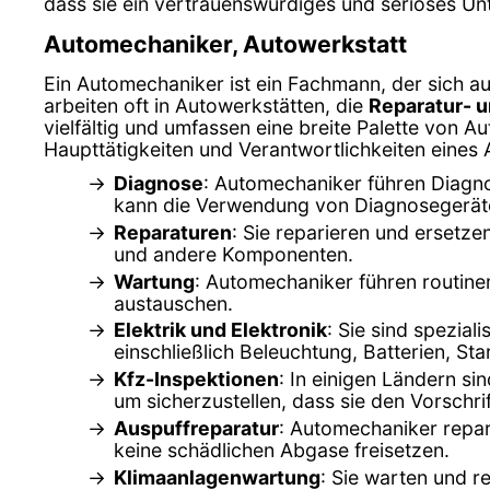
dass sie ein vertrauenswürdiges und seriöses U
Automechaniker, Autowerkstatt
Ein Automechaniker ist ein Fachmann, der sich au
arbeiten oft in Autowerkstätten, die
Reparatur- 
vielfältig und umfassen eine breite Palette von Au
Haupttätigkeiten und Verantwortlichkeiten eines
Diagnose
: Automechaniker führen Diagno
kann die Verwendung von Diagnosegerät
Reparaturen
: Sie reparieren und ersetz
und andere Komponenten.
Wartung
: Automechaniker führen routine
austauschen.
Elektrik und Elektronik
: Sie sind spezial
einschließlich Beleuchtung, Batterien, St
Kfz-Inspektionen
: In einigen Ländern s
um sicherzustellen, dass sie den Vorschri
Auspuffreparatur
: Automechaniker repar
keine schädlichen Abgase freisetzen.
Klimaanlagenwartung
: Sie warten und r