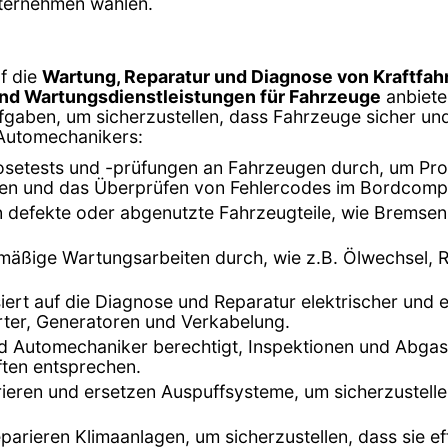
nternehmen wählen.
f die
Wartung, Reparatur und Diagnose von Kraftfa
und Wartungsdienstleistungen für Fahrzeuge
anbiete
fgaben, um sicherzustellen, dass Fahrzeuge sicher und e
 Automechanikers:
setests und -prüfungen an Fahrzeugen durch, um Prob
en und das Überprüfen von Fehlercodes im Bordcomp
en defekte oder abgenutzte Fahrzeugteile, wie Bremse
mäßige Wartungsarbeiten durch, wie z.B. Ölwechsel, R
isiert auf die Diagnose und Reparatur elektrischer und
arter, Generatoren und Verkabelung.
ind Automechaniker berechtigt, Inspektionen und Abg
ften entsprechen.
ieren und ersetzen Auspuffsysteme, um sicherzustell
eparieren Klimaanlagen, um sicherzustellen, dass sie ef