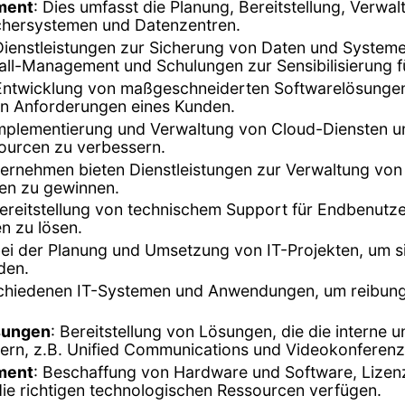
ment
: Dies umfasst die Planung, Bereitstellung, Verwa
ichersystemen und Datenzentren.
en Dienstleistungen zur Sicherung von Daten und Syst
all-Management und Schulungen zur Sensibilisierung f
 Entwicklung von maßgeschneiderten Softwarelösunge
n Anforderungen eines Kunden.
Implementierung und Verwaltung von Cloud-Diensten u
ssourcen zu verbessern.
ternehmen bieten Dienstleistungen zur Verwaltung vo
en zu gewinnen.
Bereitstellung von technischem Support für Endbenu
n zu lösen.
ei der Planung und Umsetzung von IT-Projekten, um sic
den.
rschiedenen IT-Systemen und Anwendungen, um reibungs
sungen
: Bereitstellung von Lösungen, die die interne
rn, z.B. Unified Communications und Videokonferen
ment
: Beschaffung von Hardware und Software, Liz
die richtigen technologischen Ressourcen verfügen.