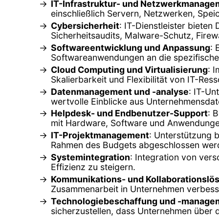
IT-Infrastruktur- und Netzwerkmanage
einschließlich Servern, Netzwerken, Spe
Cybersicherheit
: IT-Dienstleister biet
Sicherheitsaudits, Malware-Schutz, Firew
Softwareentwicklung und Anpassung
:
Softwareanwendungen an die spezifische
Cloud Computing und Virtualisierung
: 
Skalierbarkeit und Flexibilität von IT-Re
Datenmanagement und -analyse
: IT-Un
wertvolle Einblicke aus Unternehmensdat
Helpdesk- und Endbenutzer-Support
: 
mit Hardware, Software und Anwendunge
IT-Projektmanagement
: Unterstützung b
Rahmen des Budgets abgeschlossen wer
Systemintegration
: Integration von ve
Effizienz zu steigern.
Kommunikations- und Kollaborationslö
Zusammenarbeit in Unternehmen verbesse
Technologiebeschaffung und -manage
sicherzustellen, dass Unternehmen über 