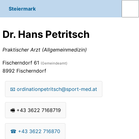
Steiermark
Dr. Hans Petritsch
Praktischer Arzt (Allgemeinmedizin)
Fischerndorf 61
(Gemeindeamt)
8992
Fischerndorf
📧
ordinationpetritsch@sport-med.at
🖷
+43 3622 7168719
☎
+43 3622 716870