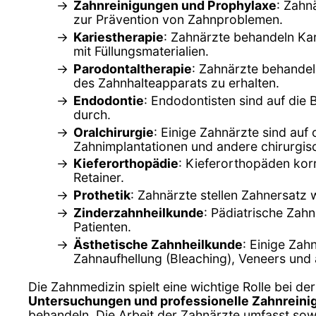
Zahnreinigungen und Prophylaxe
: Zahn
zur Prävention von Zahnproblemen.
Kariestherapie
: Zahnärzte behandeln Ka
mit Füllungsmaterialien.
Parodontaltherapie
: Zahnärzte behandel
des Zahnhalteapparats zu erhalten.
Endodontie
: Endodontisten sind auf die
durch.
Oralchirurgie
: Einige Zahnärzte sind auf 
Zahnimplantationen und andere chirurgisc
Kieferorthopädie
: Kieferorthopäden kor
Retainer.
Prothetik
: Zahnärzte stellen Zahnersatz 
Zinderzahnheilkunde
: Pädiatrische Zah
Patienten.
Ästhetische Zahnheilkunde
: Einige Zah
Zahnaufhellung (Bleaching), Veneers und 
Die Zahnmedizin spielt eine wichtige Rolle bei de
Untersuchungen und professionelle Zahnrein
behandeln. Die Arbeit der Zahnärzte umfasst so