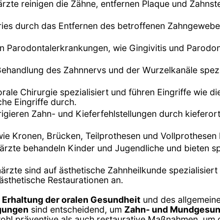
ärzte reinigen die Zähne, entfernen Plaque und Zahns
ries durch das Entfernen des betroffenen Zahngewebe
n Parodontalerkrankungen, wie Gingivitis und Parodont
 Behandlung des Zahnnervs und der Wurzelkanäle spez
orale Chirurgie spezialisiert und führen Eingriffe wie 
he Eingriffe durch.
rigieren Zahn- und Kieferfehlstellungen durch kiefe
wie Kronen, Brücken, Teilprothesen und Vollprothesen
närzte behandeln Kinder und Jugendliche und bieten sp
närzte sind auf ästhetische Zahnheilkunde spezialisiert
ästhetische Restaurationen an.
r
Erhaltung der oralen Gesundheit
und des allgemein
igungen
sind entscheidend, um
Zahn- und Mundgesun
wohl präventive als auch restaurative Maßnahmen, um