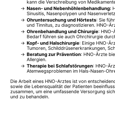
kann die Verschreibung von Medikamenten
Nasen- und Nebenhöhlenbehandlung:
H
Sinusitis, Nasenpolypen und Nasenverlet
Ohruntersuchung und Hörtests
: Sie fü
und Tinnitus, zu diagnostizieren. HNO-Ä
Ohrenbehandlung und Chirurgie
: HNO-Ä
Bedarf führen sie auch Ohrchirurgie durch
Kopf- und Halschirurgie
: Einige HNO-Ärz
Tumoren, Schilddrüsenerkrankungen, Sch
Beratung zur Prävention
: HNO-Ärzte bi
Allergien.
Therapie bei Schlafstörungen
: HNO-Ärz
Atemwegsproblemen im Hals-Nasen-Ohr
Die Arbeit eines HNO-Arztes ist von entscheiden
sowie die Lebensqualität der Patienten beeinflu
zusammen, um eine umfassende Versorgung siche
und zu behandeln.