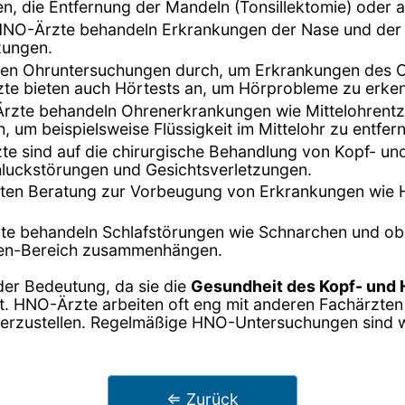
, die Entfernung der Mandeln (Tonsillektomie) oder an
NO-Ärzte behandeln Erkrankungen der Nase und der Na
zungen.
hren Ohruntersuchungen durch, um Erkrankungen des Oh
rzte bieten auch Hörtests an, um Hörprobleme zu erke
rzte behandeln Ohrenerkrankungen wie Mittelohrentz
, um beispielsweise Flüssigkeit im Mittelohr zu entfer
te sind auf die chirurgische Behandlung von Kopf- und 
luckstörungen und Gesichtsverletzungen.
eten Beratung zur Vorbeugung von Erkrankungen wie H
te behandeln Schlafstörungen wie Schnarchen und obst
en-Bereich zusammenhängen.
der Bedeutung, da sie die
Gesundheit des Kopf- und 
sst. HNO-Ärzte arbeiten oft eng mit anderen Fachärzt
rzustellen. Regelmäßige HNO-Untersuchungen sind wi
⇐ Zurück