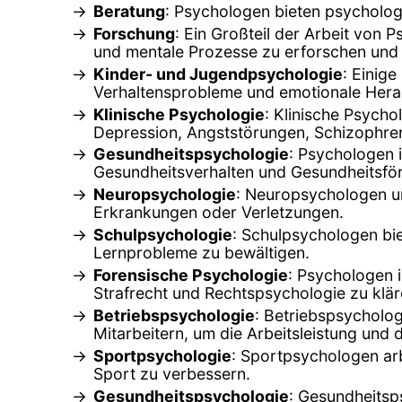
Beratung
: Psychologen bieten psycholog
Forschung
: Ein Großteil der Arbeit von 
und mentale Prozesse zu erforschen und 
Kinder- und Jugendpsychologie
: Einig
Verhaltensprobleme und emotionale Hera
Klinische Psychologie
: Klinische Psych
Depression, Angststörungen, Schizophren
Gesundheitspsychologie
: Psychologen 
Gesundheitsverhalten und Gesundheitsfö
Neuropsychologie
: Neuropsychologen un
Erkrankungen oder Verletzungen.
Schulpsychologie
: Schulpsychologen bi
Lernprobleme zu bewältigen.
Forensische Psychologie
: Psychologen 
Strafrecht und Rechtspsychologie zu klär
Betriebspsychologie
: Betriebspsycholo
Mitarbeitern, um die Arbeitsleistung und
Sportpsychologie
: Sportpsychologen arb
Sport zu verbessern.
Gesundheitspsychologie
: Gesundheitsp