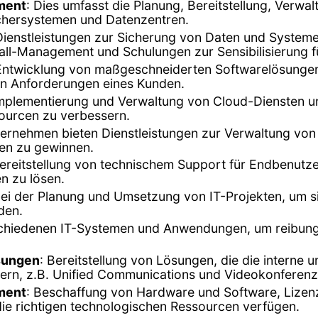
ment
: Dies umfasst die Planung, Bereitstellung, Verwa
ichersystemen und Datenzentren.
en Dienstleistungen zur Sicherung von Daten und Syst
all-Management und Schulungen zur Sensibilisierung f
 Entwicklung von maßgeschneiderten Softwarelösunge
n Anforderungen eines Kunden.
Implementierung und Verwaltung von Cloud-Diensten u
ssourcen zu verbessern.
ternehmen bieten Dienstleistungen zur Verwaltung vo
en zu gewinnen.
Bereitstellung von technischem Support für Endbenu
n zu lösen.
ei der Planung und Umsetzung von IT-Projekten, um sic
den.
rschiedenen IT-Systemen und Anwendungen, um reibungs
sungen
: Bereitstellung von Lösungen, die die interne
rn, z.B. Unified Communications und Videokonferen
ment
: Beschaffung von Hardware und Software, Liz
die richtigen technologischen Ressourcen verfügen.