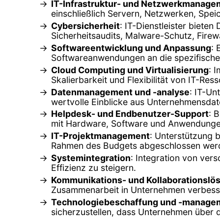
IT-Infrastruktur- und Netzwerkmanage
einschließlich Servern, Netzwerken, Spe
Cybersicherheit
: IT-Dienstleister biet
Sicherheitsaudits, Malware-Schutz, Firew
Softwareentwicklung und Anpassung
:
Softwareanwendungen an die spezifische
Cloud Computing und Virtualisierung
: 
Skalierbarkeit und Flexibilität von IT-Re
Datenmanagement und -analyse
: IT-Un
wertvolle Einblicke aus Unternehmensdat
Helpdesk- und Endbenutzer-Support
: 
mit Hardware, Software und Anwendunge
IT-Projektmanagement
: Unterstützung b
Rahmen des Budgets abgeschlossen wer
Systemintegration
: Integration von ve
Effizienz zu steigern.
Kommunikations- und Kollaborationslö
Zusammenarbeit in Unternehmen verbesse
Technologiebeschaffung und -manage
sicherzustellen, dass Unternehmen über 