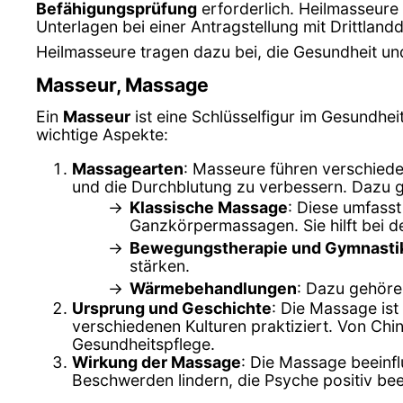
Befähigungsprüfung
erforderlich. Heilmasseur
Unterlagen bei einer Antragstellung mit Drittland
Heilmasseure tragen dazu bei, die Gesundheit und
Masseur, Massage
Ein
Masseur
ist eine Schlüsselfigur im Gesundhei
wichtige Aspekte:
Massagearten
: Masseure führen verschied
und die Durchblutung zu verbessern. Dazu 
Klassische Massage
: Diese umfass
Ganzkörpermassagen. Sie hilft bei 
Bewegungstherapie und Gymnasti
stärken.
Wärmebehandlungen
: Dazu gehör
Ursprung und Geschichte
: Die Massage ist
verschiedenen Kulturen praktiziert. Von Chi
Gesundheitspflege.
Wirkung der Massage
: Die Massage beeinfl
Beschwerden lindern, die Psyche positiv bee