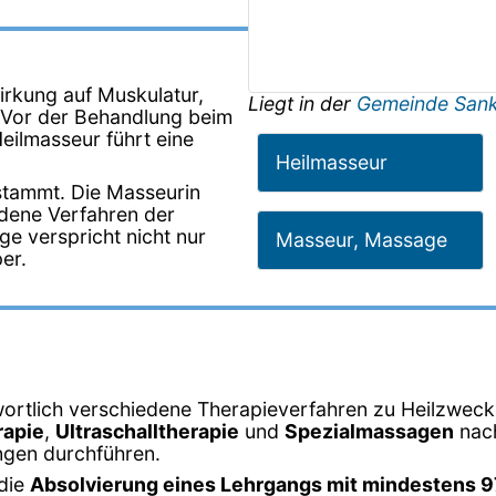
irkung auf Muskulatur,
Liegt in der
Gemeinde Sank
 Vor der Behandlung beim
eilmasseur führt eine
Heilmasseur
stammt. Die Masseurin
edene Verfahren der
ge verspricht nicht nur
Masseur, Massage
er.
wortlich verschiedene Therapieverfahren zu Heilzweck
apie
,
Ultraschalltherapie
und
Spezialmassagen
nach
ngen durchführen.
 die
Absolvierung eines Lehrgangs mit mindestens 9