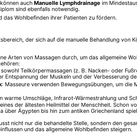
e können auch
Manuelle Lymphdrainage
im Mindestaus
diplom sind ebenfalls notwendig.
 das Wohlbefinden ihrer Patienten zu fördern.
tsbereich, der sich auf die manuelle Behandlung von Kö
ene Arten von Massagen durch, um das allgemeine Woh
gehören:
t sowohl Teilkörpermassagen (z. B. Nacken- oder Fuß
der Entspannung der Muskeln und der Verbesserung de
k
: Masseure verwenden Bewegungsübungen, um die Mob
en warme Umschläge, Infrarot-Wärmestrahlung und S
 eines der ältesten Heilmittel der Menschheit. Schon 
na über Ägypten bis hin zum antiken Griechenland spiel
usst nicht nur die behandelte Stelle, sondern den ges
influssen und das allgemeine Wohlbefinden steigern.