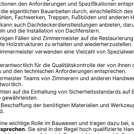
uktionen den Anforderungen und Spezifikationen entsp
die eigentlichen Bauarbeiten durch, einschließlich de
len, Fachwerken, Treppen, Fußböden und anderen Ho
 kann auch Dachdeckerdienstleistungen anbieten, daru
 und die Installation von Dachfenstern.
einigen Fällen sind Zimmermeister auf die Restaurier
alte Holzstrukturen zu erhalten und wiederherzustellen.
Zimmermeister verwenden eine Vielzahl von Spezialwe
erantwortlich für die Qualitätskontrolle der von ihnen 
s und den technischen Anforderungen entsprechen.
immermeister Teams von Zimmerern und anderen Handwerke
wortlich.
hten auf die Einhaltung von Sicherheitsstandards auf B
u gewährleisten.
die Beschaffung der benötigten Materialien und Werkzeu
d.
ne wichtige Rolle im Bauwesen und tragen dazu bei, s
ntsprechen
. Sie sind in der Regel hoch qualifizierte H