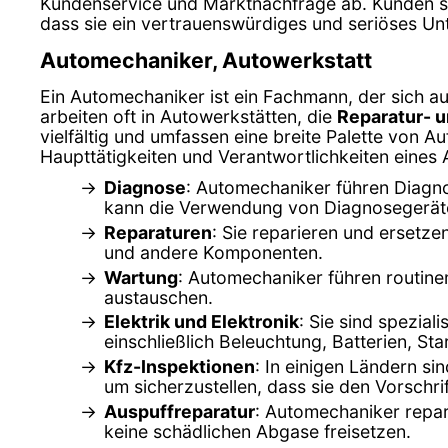
Kundenservice und Marktnachfrage ab. Kunden sol
dass sie ein vertrauenswürdiges und seriöses U
Automechaniker, Autowerkstatt
Ein Automechaniker ist ein Fachmann, der sich au
arbeiten oft in Autowerkstätten, die
Reparatur- 
vielfältig und umfassen eine breite Palette von Au
Haupttätigkeiten und Verantwortlichkeiten eines
Diagnose
: Automechaniker führen Diagno
kann die Verwendung von Diagnosegerät
Reparaturen
: Sie reparieren und ersetz
und andere Komponenten.
Wartung
: Automechaniker führen routine
austauschen.
Elektrik und Elektronik
: Sie sind spezial
einschließlich Beleuchtung, Batterien, St
Kfz-Inspektionen
: In einigen Ländern s
um sicherzustellen, dass sie den Vorschri
Auspuffreparatur
: Automechaniker repar
keine schädlichen Abgase freisetzen.