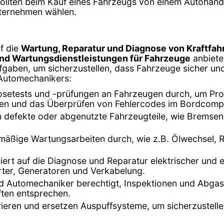
lten beim Kauf eines Fahrzeugs von einem Autohändler
nternehmen wählen.
f die
Wartung, Reparatur und Diagnose von Kraftfa
und Wartungsdienstleistungen für Fahrzeuge
anbiete
fgaben, um sicherzustellen, dass Fahrzeuge sicher und e
 Automechanikers:
setests und -prüfungen an Fahrzeugen durch, um Prob
en und das Überprüfen von Fehlercodes im Bordcomp
en defekte oder abgenutzte Fahrzeugteile, wie Bremse
mäßige Wartungsarbeiten durch, wie z.B. Ölwechsel, R
isiert auf die Diagnose und Reparatur elektrischer und
arter, Generatoren und Verkabelung.
ind Automechaniker berechtigt, Inspektionen und Abg
ften entsprechen.
ieren und ersetzen Auspuffsysteme, um sicherzustell