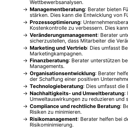
Wettbewerbsanalysen.
Managementberatung
: Berater bieten
stärken. Dies kann die Entwicklung von F
Prozessoptimierung
: Unternehmensberat
Kostenkontrolle zu verbessern. Dies ka
Veränderungsmanagement
: Berater un
sicherzustellen, dass Mitarbeiter die Ve
Marketing und Vertrieb
: Dies umfasst B
Marketingkampagnen.
Finanzberatung
: Berater unterstützen b
Managements.
Organisationsentwicklung
: Berater hel
der Schaffung einer positiven Unternehme
Technologieberatung
: Dies umfasst die
Nachhaltigkeits- und Umweltberatung
:
Umweltauswirkungen zu reduzieren und s
Compliance und rechtliche Beratung
: B
Risiken zu minimieren.
Risikomanagement
: Berater helfen bei 
Risikominimierung.