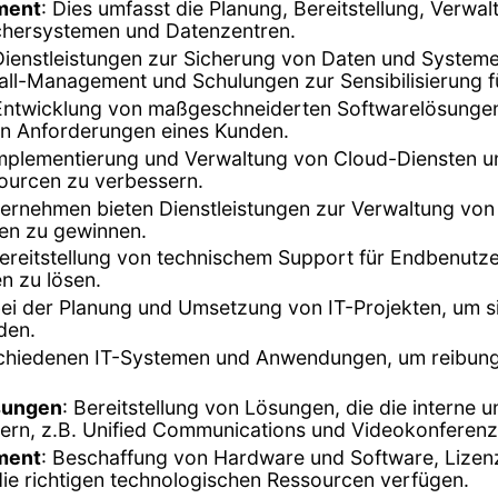
ment
: Dies umfasst die Planung, Bereitstellung, Verwa
ichersystemen und Datenzentren.
en Dienstleistungen zur Sicherung von Daten und Syst
all-Management und Schulungen zur Sensibilisierung f
 Entwicklung von maßgeschneiderten Softwarelösunge
n Anforderungen eines Kunden.
Implementierung und Verwaltung von Cloud-Diensten u
ssourcen zu verbessern.
ternehmen bieten Dienstleistungen zur Verwaltung vo
en zu gewinnen.
Bereitstellung von technischem Support für Endbenu
n zu lösen.
ei der Planung und Umsetzung von IT-Projekten, um sic
den.
rschiedenen IT-Systemen und Anwendungen, um reibungs
sungen
: Bereitstellung von Lösungen, die die interne
rn, z.B. Unified Communications und Videokonferen
ment
: Beschaffung von Hardware und Software, Liz
die richtigen technologischen Ressourcen verfügen.