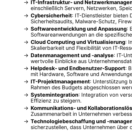
IT-Infrastruktur- und Netzwerkmanage
einschließlich Servern, Netzwerken, Spe
Cybersicherheit
: IT-Dienstleister biet
Sicherheitsaudits, Malware-Schutz, Firew
Softwareentwicklung und Anpassung
:
Softwareanwendungen an die spezifische
Cloud Computing und Virtualisierung
: 
Skalierbarkeit und Flexibilität von IT-Re
Datenmanagement und -analyse
: IT-Un
wertvolle Einblicke aus Unternehmensdat
Helpdesk- und Endbenutzer-Support
: 
mit Hardware, Software und Anwendunge
IT-Projektmanagement
: Unterstützung b
Rahmen des Budgets abgeschlossen wer
Systemintegration
: Integration von ve
Effizienz zu steigern.
Kommunikations- und Kollaborationslö
Zusammenarbeit in Unternehmen verbesse
Technologiebeschaffung und -manage
sicherzustellen, dass Unternehmen über 